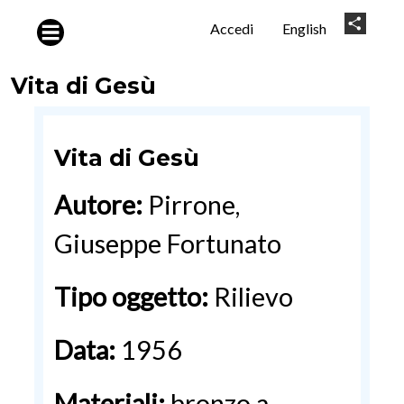
Salta al contenuto principale
User
Share
Accedi
English
account
menu
Vita di Gesù
Vita di Gesù
Autore:
Pirrone,
Giuseppe Fortunato
Tipo oggetto:
Rilievo
Data:
1956
Materiali:
bronzo a