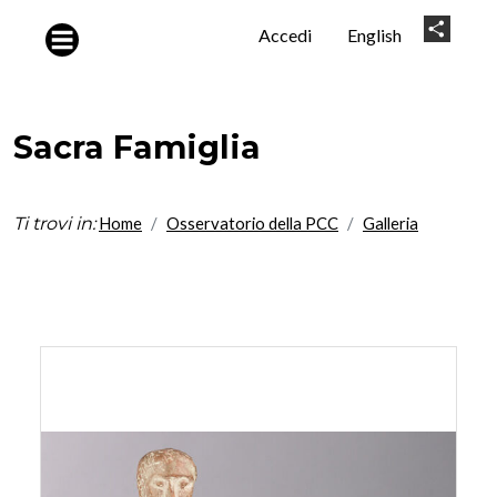
Salta al contenuto principale
User
Share
Accedi
English
account
menu
Sacra Famiglia
Ti trovi in:
Home
Osservatorio della PCC
Galleria