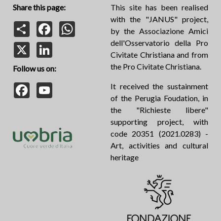
Share this page:
This site has been realised
with the "JANUS" project,
Share
Facebook
WhatsApp
by the Associazione Amici
dell'Osservatorio della Pro
X
LinkedIn
Civitate Christiana and from
the Pro Civitate Christiana.
Follow us on:
Facebook
YouTube
It received the sustainment
of the Perugia Foudation, in
the "Richieste libere"
supporting project, with
code 20351 (2021.0283) -
Art, activities and cultural
heritage