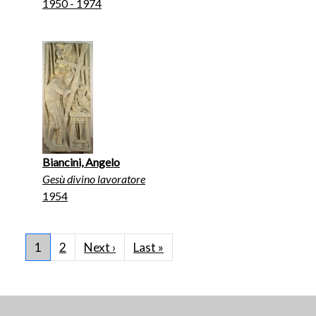
1950 - 1974
Biancini, Angelo
Gesù divino lavoratore
1954
Pagination
Next page
Last page
1
2
Next ›
Last »