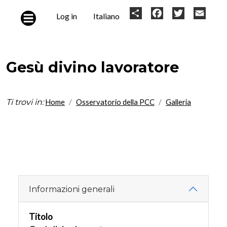
Skip to main content
User
Share
Facebook
Twitter
Email
Log in
Italiano
account
menu
Gesù divino lavoratore
Ti trovi in:
Home
Osservatorio della PCC
Galleria
Informazioni generali
Titolo