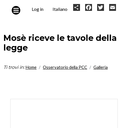
Skip to main content
User
Share
Facebook
Twitter
Email
Log in
Italiano
account
menu
Mosè riceve le tavole della
legge
Ti trovi in:
Home
Osservatorio della PCC
Galleria