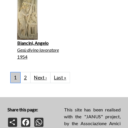
Biancini, Angelo
Gesù divino lavoratore
1954
Pagination
Next page
Last page
1
2
Next ›
Last »
Share this page:
This site has been realised
with the "JANUS" project,
Share
Facebook
WhatsApp
by the Associazione Amici