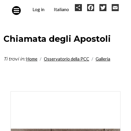
Skip to main content
User
Share
Facebook
Twitter
Email
Log in
Italiano
account
menu
Chiamata degli Apostoli
Ti trovi in:
Home
Osservatorio della PCC
Galleria