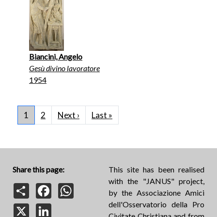
Biancini, Angelo
Gesù divino lavoratore
1954
Pagination
Next page
Last page
1
2
Next ›
Last »
Share this page:
This site has been realised
with the "JANUS" project,
Share
Facebook
WhatsApp
by the Associazione Amici
dell'Osservatorio della Pro
X
LinkedIn
Civitate Christiana and from