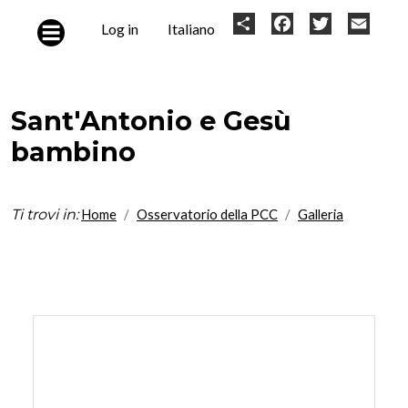
Skip to main content
User
Share
Facebook
Twitter
Email
Log in
Italiano
account
menu
Sant'Antonio e Gesù
bambino
Ti trovi in:
Home
Osservatorio della PCC
Galleria