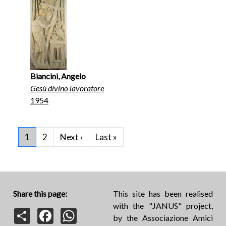
Biancini, Angelo
Gesù divino lavoratore
1954
Pagination
Next page
Last page
1
2
Next ›
Last »
Share this page:
This site has been realised
with the "JANUS" project,
Share
Facebook
WhatsApp
by the Associazione Amici