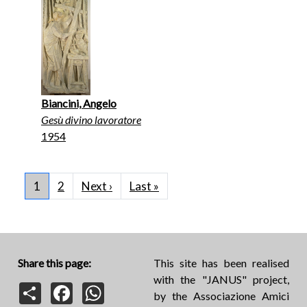
Biancini, Angelo
Gesù divino lavoratore
1954
Pagination
Next page
Last page
1
2
Next ›
Last »
Share this page:
This site has been realised
with the "JANUS" project,
Share
Facebook
WhatsApp
by the Associazione Amici