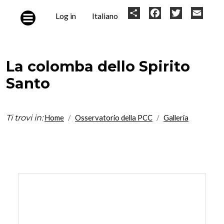
Skip to main content
User
Share
Facebook
Twitter
Email
Log in
Italiano
account
menu
La colomba dello Spirito
Santo
Ti trovi in:
Home
Osservatorio della PCC
Galleria