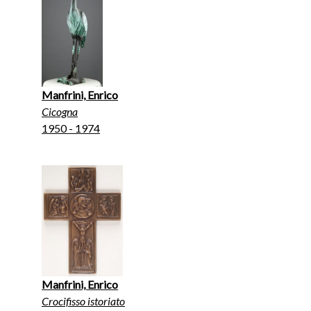
Manfrini, Enrico
Cicogna
1950 - 1974
Manfrini, Enrico
Crocifisso istoriato