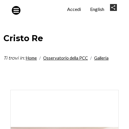
Salta al contenuto principale
User
Share
Accedi
English
account
menu
Cristo Re
Ti trovi in:
Home
Osservatorio della PCC
Galleria