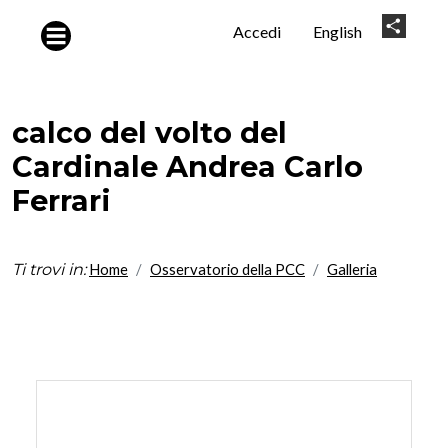
Salta al contenuto principale
User
Share
Accedi
English
account
menu
calco del volto del
Cardinale Andrea Carlo
Ferrari
Ti trovi in:
Home
Osservatorio della PCC
Galleria