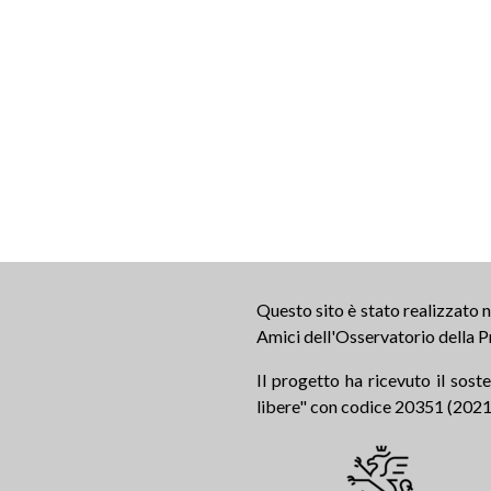
Questo sito è stato realizzato
Amici dell'Osservatorio della P
Il progetto ha ricevuto il sos
libere" con codice 20351 (2021.0