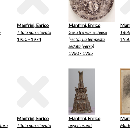
Manfrini, Enrico
Manfrini, Enrico
Manf
o
Titolo non rilevato
Gesù tra varie chiese
Titol
1950 - 1974
(recto), La tempesta
1950
sedata (verso)
1960 - 1965
Manfrini, Enrico
Manfrini, Enrico
Manf
tore
Titolo non rilevato
angeli oranti
Mado