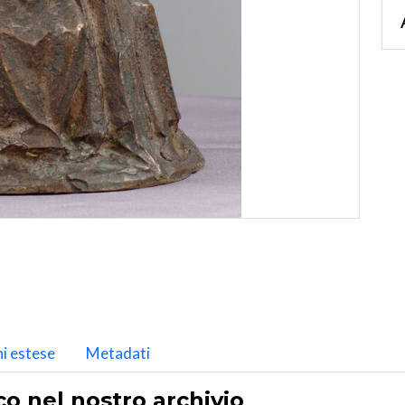
i estese
Metadati
co nel nostro archivio