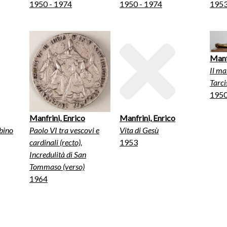
1950 - 1974
1950 - 1974
1953
Manf
Il ma
Tarci
1950
Manfrini, Enrico
Manfrini, Enrico
bino
Paolo VI tra vescovi e
Vita di Gesù
cardinali (recto),
1953
Incredulità di San
Tommaso (verso)
1964