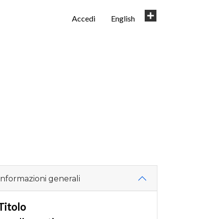
User
Share
Accedi
English
account
menu
Informazioni generali
Titolo