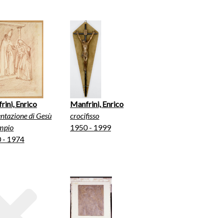
rini, Enrico
Manfrini, Enrico
ntazione di Gesù
crocifisso
empio
1950 - 1999
 - 1974