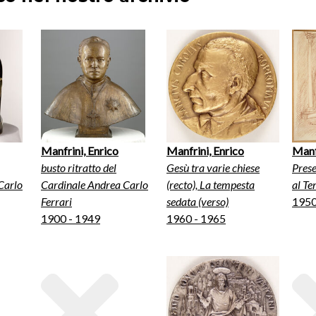
Manfrini, Enrico
Manfrini, Enrico
Manf
busto ritratto del
Gesù tra varie chiese
Prese
Carlo
Cardinale Andrea Carlo
(recto), La tempesta
al T
Ferrari
sedata (verso)
1950
1900 - 1949
1960 - 1965