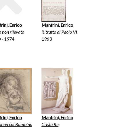
rini, Enrico
Manfrini, Enrico
o non rilevato
Ritratto di Paolo VI
 - 1974
1963
rini, Enrico
Manfrini, Enrico
nna col Bambino
Cristo Re