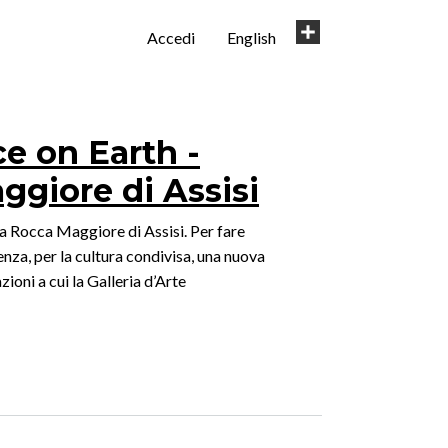
User
Share
Accedi
English
account
menu
ce on Earth -
ggiore di Assisi
a Rocca Maggiore di Assisi. Per fare
nza, per la cultura condivisa, una nuova
zioni a cui la Galleria d’Arte