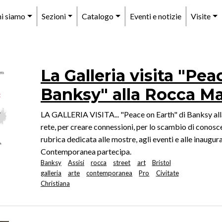
enu
i siamo
Sezioni
Catalogo
Eventi e notizie
Visite
rincipale
La Galleria visita "Pea
Banksy" alla Rocca Ma
LA GALLERIA VISITA... "Peace on Earth" di Banksy all
rete, per creare connessioni, per lo scambio di conosce
rubrica dedicata alle mostre, agli eventi e alle inaugura
Contemporanea partecipa.
Banksy
Assisi
rocca
street
art
Bristol
galleria
arte
contemporanea
Pro
Civitate
Christiana