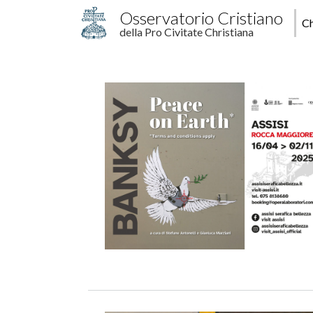
Salta al contenuto principale
M
Osservatorio Cristiano
Ch
della Pro Civitate Christiana
p
Image