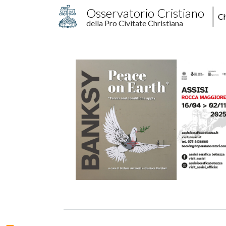
Salta al contenuto principale
M
Osservatorio Cristiano
Ch
della Pro Civitate Christiana
p
Image