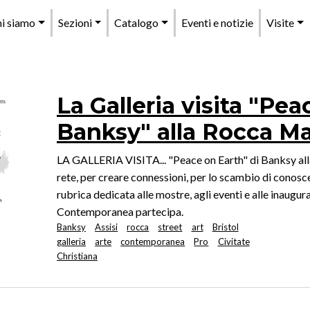
enu
i siamo
Sezioni
Catalogo
Eventi e notizie
Visite
rincipale
La Galleria visita "Pea
Banksy" alla Rocca Ma
LA GALLERIA VISITA... "Peace on Earth" di Banksy all
rete, per creare connessioni, per lo scambio di conosce
rubrica dedicata alle mostre, agli eventi e alle inaugura
Contemporanea partecipa.
Banksy
Assisi
rocca
street
art
Bristol
galleria
arte
contemporanea
Pro
Civitate
Christiana