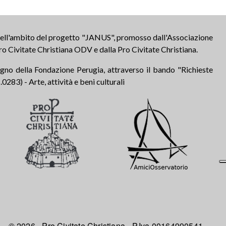
 nell'ambito del progetto "JANUS", promosso dall'Associazione
ro Civitate Christiana ODV e dalla Pro Civitate Christiana.
tegno della Fondazione Perugia, attraverso il bando "Richieste
283) - Arte, attività e beni culturali
© 2026 - Pro Civitate Christiana - P.Iva 00164990541