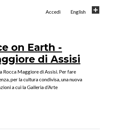
User
Share
Accedi
English
account
menu
ce on Earth -
ggiore di Assisi
a Rocca Maggiore di Assisi. Per fare
nza, per la cultura condivisa, una nuova
zioni a cui la Galleria d’Arte