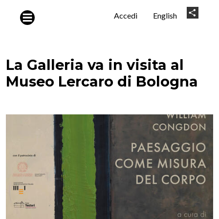
Salta al contenuto principale
User
Share
Accedi
English
account
menu
La Galleria va in visita al
Museo Lercaro di Bologna