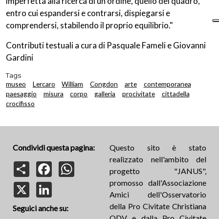
imperfetta alla ricerca di un ordine, quello del quadro,
entro cui espandersi e contrarsi, dispiegarsi e
comprendersi, stabilendo il proprio equilibrio."
Contributi testuali a cura di Pasquale Fameli e Giovanni
Gardini
Tags
museo
Lercaro
William
Congdon
arte
contemporanea
paesaggio
misura
corpo
galleria
procivitate
cittadella
crocifisso
Condividi questa pagina:
Questo sito è stato
realizzato nell'ambito del
Share
Facebook
WhatsApp
progetto "JANUS",
promosso dall'Associazione
X
LinkedIn
Amici dell'Osservatorio
della Pro Civitate Christiana
Seguici anche su:
ODV e dalla Pro Civitate