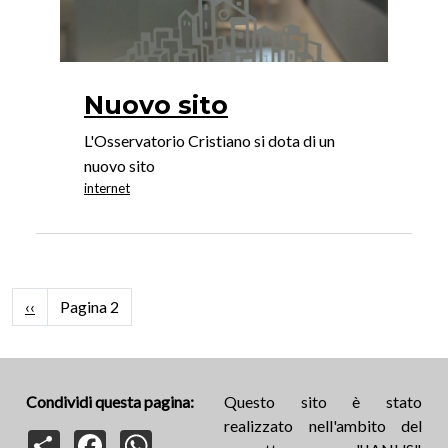
Nuovo sito
L'Osservatorio Cristiano si dota di un
nuovo sito
internet
Paginazione
Pagina precedente
‹‹
Pagina 2
Condividi questa pagina:
Questo sito è stato
realizzato nell'ambito del
Share
Facebook
WhatsApp