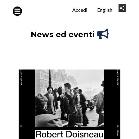
Salta al contenuto principale
User
Share
Accedi
English
account
menu
News ed eventi
Image