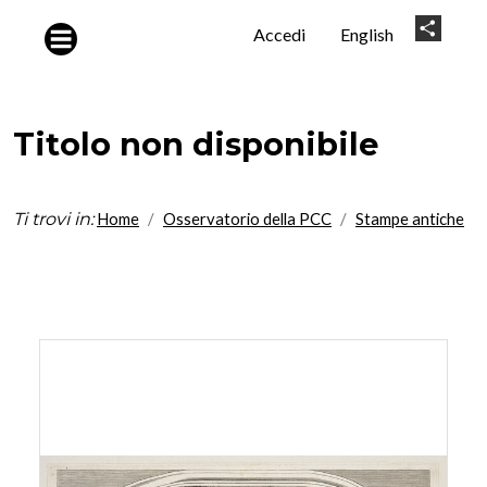
Salta al contenuto principale
User
Share
Accedi
English
account
menu
Titolo non disponibile
Ti trovi in:
Home
Osservatorio della PCC
Stampe antiche