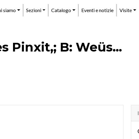
enu
i siamo
Sezioni
Catalogo
Eventi e notizie
Visite
rincipale
s Pinxit,; B: Weüs...