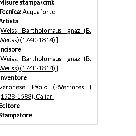
Misure stampa (cm):
Tecnica:
Acquaforte
Artista
[Weiss, Bartholomaus Ignaz (B.
Weüss) (1740-1814) ]
Incisore
[Weiss, Bartholomaus Ignaz (B.
Weüss) (1740-1814) ]
Inventore
Veronese, Paolo (P.Verrores )
(1528-1588), Caliari
Editore
Stampatore