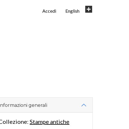
User
Share
Accedi
English
account
menu
Informazioni generali
Collezione:
Stampe antiche