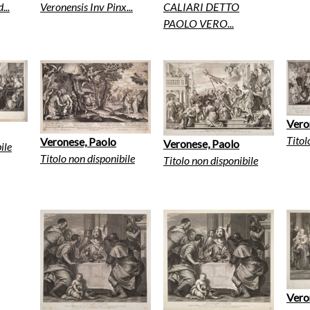
...
Veronensis Inv Pinx...
CALIARI DETTO
PAOLO VERO...
Vero
Titol
Veronese, Paolo
Veronese, Paolo
ile
Titolo non disponibile
Titolo non disponibile
Vero