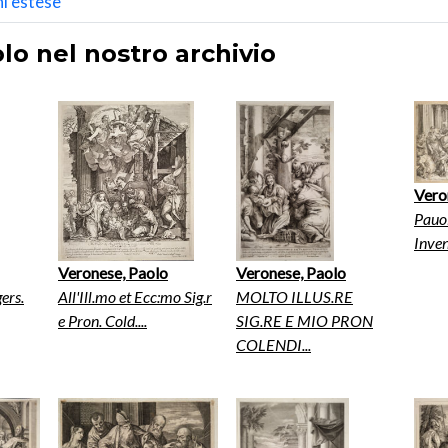
i estese
lo nel nostro archivio
Vero
Pauol
Inven
Veronese, Paolo
Veronese, Paolo
ers.
All'Ill.mo et Ecc:mo Sig.r
MOLTO ILLUS.RE
e Pron. Cold....
SIG.RE E MIO PRON
COLENDI...