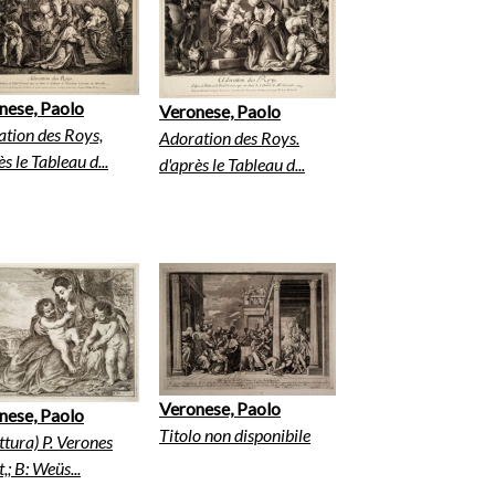
nese, Paolo
Veronese, Paolo
tion des Roys,
Adoration des Roys.
ès le Tableau d...
d'après le Tableau d...
Veronese, Paolo
nese, Paolo
Titolo non disponibile
ittura) P. Verones
,; B: Weüs...