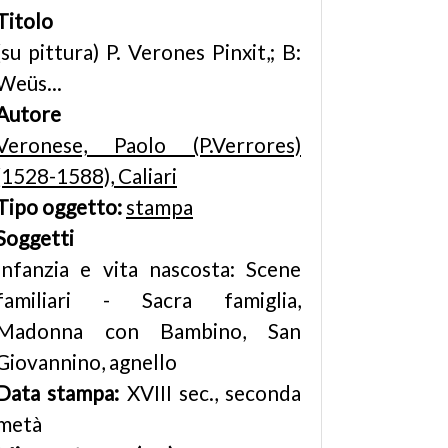
Titolo
(su pittura) P. Verones Pinxit,; B:
Weüs...
Autore
Veronese, Paolo (P.Verrores)
(1528-1588), Caliari
Tipo oggetto:
stampa
Soggetti
Infanzia e vita nascosta: Scene
familiari - Sacra famiglia,
Madonna con Bambino, San
Giovannino, agnello
Data stampa:
XVIII sec., seconda
metà