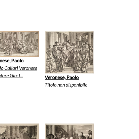
nese, Paolo
o Caliari Veronese
tore Gio: I...
Veronese, Paolo
Titolo non disponibile