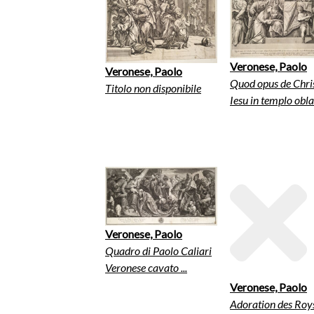
Veronese, Paolo
Veronese, Paolo
Quod opus de Chri
Titolo non disponibile
Iesu in templo obla.
Veronese, Paolo
Quadro di Paolo Caliari
Veronese cavato ...
Veronese, Paolo
Adoration des Roy