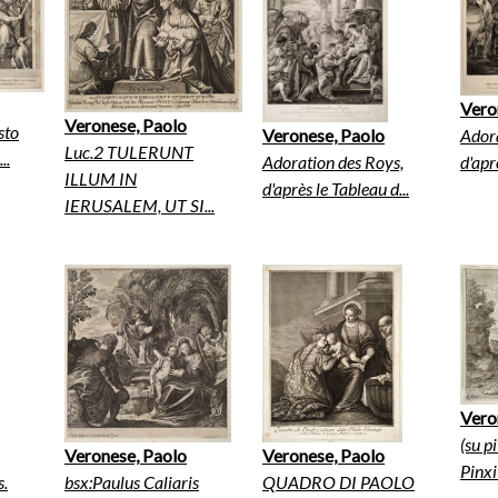
Vero
Veronese, Paolo
sto
Adora
Veronese, Paolo
Luc.2 TULERUNT
..
d'apr
Adoration des Roys,
ILLUM IN
d'après le Tableau d...
IERUSALEM, UT SI...
Vero
(su p
Veronese, Paolo
Veronese, Paolo
Pinxit
s.
bsx:Paulus Caliaris
QUADRO DI PAOLO