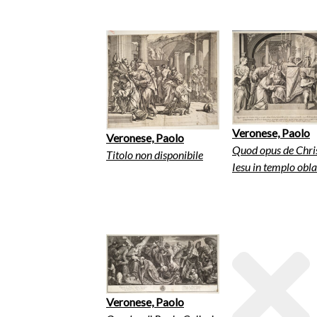
Veronese, Paolo
Veronese, Paolo
Quod opus de Chri
Titolo non disponibile
Iesu in templo obla.
Veronese, Paolo