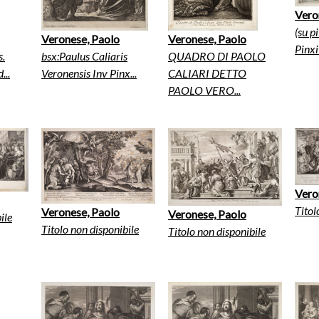
Vero
(su p
Veronese, Paolo
Veronese, Paolo
Pinxit
s.
bsx:Paulus Caliaris
QUADRO DI PAOLO
...
Veronensis Inv Pinx...
CALIARI DETTO
PAOLO VERO...
Vero
Titol
Veronese, Paolo
Veronese, Paolo
ile
Titolo non disponibile
Titolo non disponibile