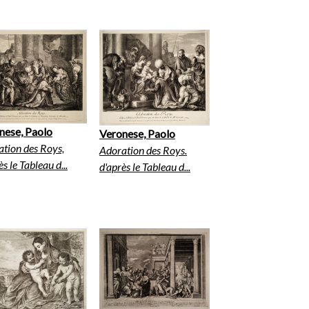
nese, Paolo
Veronese, Paolo
tion des Roys,
Adoration des Roys.
ès le Tableau d...
d'après le Tableau d...