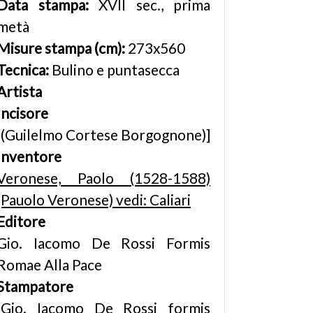
Data stampa:
XVII sec., prima
metà
Misure stampa (cm):
273x560
Tecnica:
Bulino e puntasecca
Artista
Incisore
[(Guilelmo Cortese Borgognone)]
Inventore
Veronese, Paolo (1528-1588)
(Pauolo Veronese) vedi: Caliari
Editore
Gio. Iacomo De Rossi Formis
Romae Alla Pace
Stampatore
[Gio. Iacomo De Rossi formis