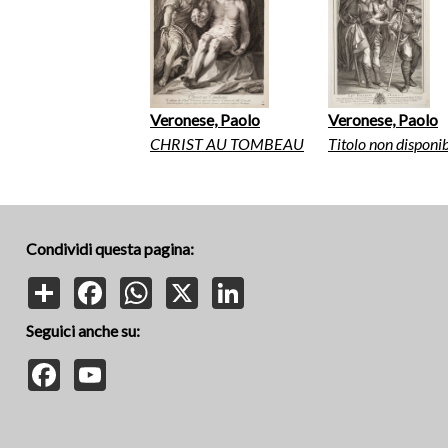
Veronese, Paolo
Veronese, Paolo
CHRIST AU TOMBEAU
Titolo non disponib
Condividi questa pagina:
Share
Facebook
WhatsApp
X
LinkedIn
Seguici anche su:
Facebook
YouTube