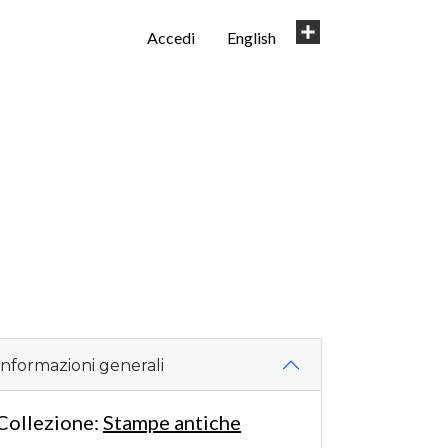
User
Share
Accedi
English
account
menu
Informazioni generali
Collezione:
Stampe antiche