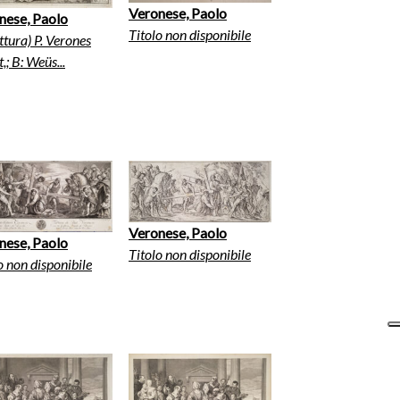
Veronese, Paolo
nese, Paolo
Titolo non disponibile
ittura) P. Verones
,; B: Weüs...
Veronese, Paolo
nese, Paolo
Titolo non disponibile
o non disponibile