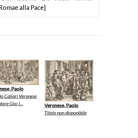
Romae alla Pace]
nese, Paolo
o Caliari Veronese
tore Gio: I...
Veronese, Paolo
Titolo non disponibile