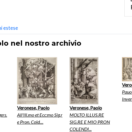
i estese
lo nel nostro archivio
Vero
Pauol
Inven
Veronese, Paolo
Veronese, Paolo
ers.
All'Ill.mo et Ecc:mo Sig.r
MOLTO ILLUS.RE
e Pron. Cold....
SIG.RE E MIO PRON
COLENDI...