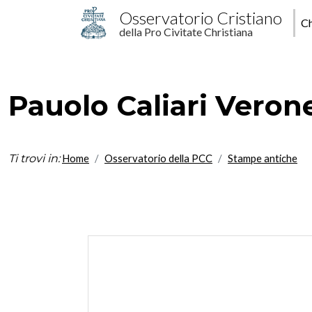
Salta al contenuto principale
M
Osservatorio Cristiano
Ch
della Pro Civitate Christiana
p
Pauolo Caliari Verones
Ti trovi in:
Home
Osservatorio della PCC
Stampe antiche