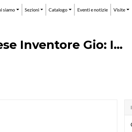
enu
i siamo
Sezioni
Catalogo
Eventi e notizie
Visite
rincipale
e Inventore Gio: I...