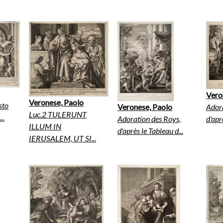
Vero
Veronese, Paolo
sto
Adora
Veronese, Paolo
Luc.2 TULERUNT
..
d'apr
Adoration des Roys,
ILLUM IN
d'après le Tableau d...
IERUSALEM, UT SI...