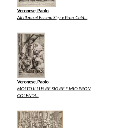
Veronese, Paolo
All'Ill.mo et Ecc:mo Sig.r e Pron. Cold....
Veronese, Paolo
MOLTO ILLUS.RE SIG.RE E MIO PRON
COLENDI...