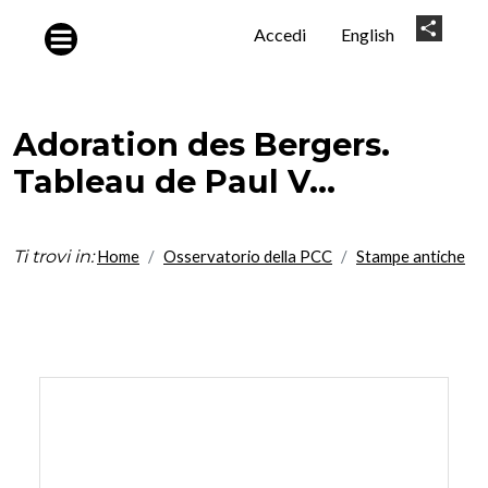
Salta al contenuto principale
User
Share
Accedi
English
account
menu
Adoration des Bergers.
Tableau de Paul V...
Ti trovi in:
Home
Osservatorio della PCC
Stampe antiche