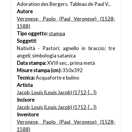
Adoration des Bergers. Tableau de Paul V...
Autore
Veronese, Paolo (Paul Veronese) (1528-
1588)
Tipo oggetto:
stampa
Soggetti
Natività - Pastori; agnello in braccio; tre
angeli; simbologia satanica
Data stampa:
XVIII sec., prima metà
Misure stampa (cm):
350x392
Tecnica:
Acquaforte e bulino
Artista
Jacob, Louis (Louis Jacob) (1712-[...])
Incisore
Jacob, Louis (Louis Jacob) (1712-[...])
Inventore
Veronese, Paolo (Paul Veronese) (1528-
1588)