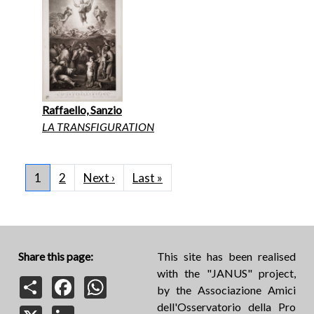
Raffaello, Sanzio
LA TRANSFIGURATION
Pagination
Next page
Last page
1
2
Next ›
Last »
Share this page:
This site has been realised
with the "JANUS" project,
Share
Facebook
WhatsApp
by the Associazione Amici
dell'Osservatorio della Pro
X
LinkedIn