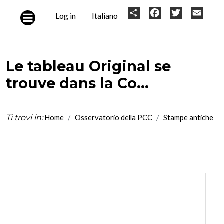
Skip to main content
User
Share
Facebook
Twitter
Email
Log in
Italiano
account
menu
Le tableau Original se
trouve dans la Co...
Ti trovi in:
Home
Osservatorio della PCC
Stampe antiche