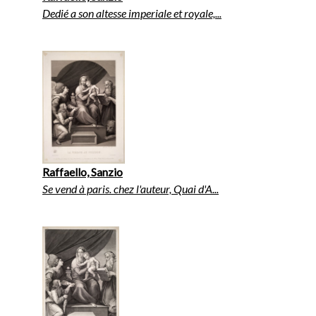
Dedié a son altesse imperiale et royale,...
Raffaello, Sanzio
Se vend à paris. chez l'auteur, Quai d'A...