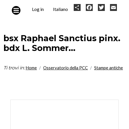
Skip to main content
User
Share
Facebook
Twitter
Email
Log in
Italiano
account
menu
bsx Raphael Sanctius pinx.
bdx L. Sommer...
Ti trovi in:
Home
Osservatorio della PCC
Stampe antiche