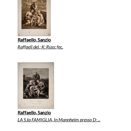
Raffaello, Sanzio
Raffaell del.; K: Russ: fec.
Raffaello, Sanzio
LA S.ta FAMIGLIA, In Mannheim presso D: ...