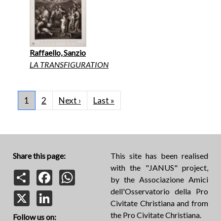
Raffaello, Sanzio
LA TRANSFIGURATION
Pagination
Next page
Last page
1
2
Next ›
Last »
Share this page:
This site has been realised
with the "JANUS" project,
Share
Facebook
WhatsApp
by the Associazione Amici
dell'Osservatorio della Pro
X
LinkedIn
Civitate Christiana and from
the Pro Civitate Christiana.
Follow us on: