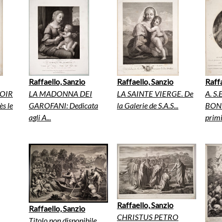
Raffaello, Sanzio
Raffaello, Sanzio
Raffa
VOIR
LA MADONNA DEI
LA SAINTE VIERGE. De
A. S
s le
GAROFANI: Dedicata
la Galerie de S.A.S...
BONF
agli A...
primiz
Raffaello, Sanzio
Raffaello, Sanzio
CHRISTUS PETRO
Titolo non disponibile