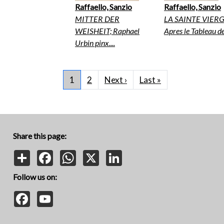
Raffaello, Sanzio
Raffaello, Sanzio
MITTER DER
LA SAINTE VIERG
WEISHEIT; Raphael
Apres le Tableau de 
Urbin pinx....
Pagination
Next page
Last page
1
2
Next ›
Last »
Share this page:
Share
Facebook
WhatsApp
X
LinkedIn
Follow us on:
Facebook
YouTube