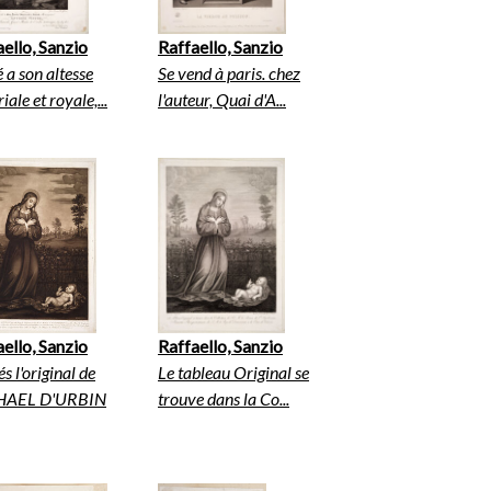
ello, Sanzio
Raffaello, Sanzio
 a son altesse
Se vend à paris. chez
iale et royale,...
l'auteur, Quai d'A...
ello, Sanzio
Raffaello, Sanzio
és l'original de
Le tableau Original se
HAEL D'URBIN
trouve dans la Co...