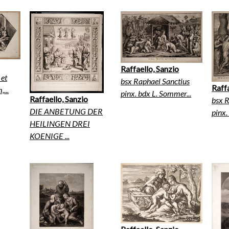
Raffaello, Sanzio
 et
bsx Raphael Sanctius
Raffa
...
pinx. bdx L. Sommer...
Raffaello, Sanzio
bsx R
DIE ANBETUNG DER
pinx.
HEILINGEN DREI
KOENIGE ...