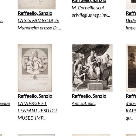
Raffaello, Sanzio
M. Corneille scul.
Raffaello, Sanzio
Raffa
privilegius reg.; inv...
s:
LA S.ta FAMIGLIA, In
Dedié
Mannheim presso D: ...
imper
Raffaello, Sanzio
Raffaello, Sanzio
Raffa
theque
LA VIERGE ET
Ant. sal. exc.;
d'apr
L'ENFANT JESU DU
RAP
MUSEE' IMP...
qu...