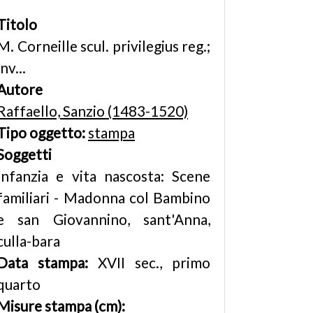
Titolo
M. Corneille scul. privilegius reg.;
inv...
Autore
Raffaello, Sanzio (1483-1520)
Tipo oggetto:
stampa
Soggetti
Infanzia e vita nascosta: Scene
familiari - Madonna col Bambino
e san Giovannino, sant'Anna,
culla-bara
Data stampa:
XVII sec., primo
quarto
Misure stampa (cm):