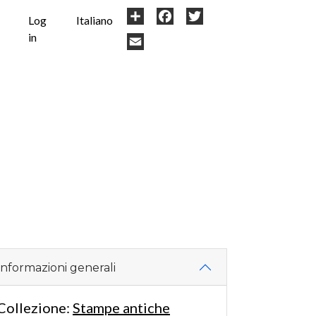
User
Share
Facebook
Twitter
Log
Italiano
in
account
Email
menu
Informazioni generali
Collezione:
Stampe antiche