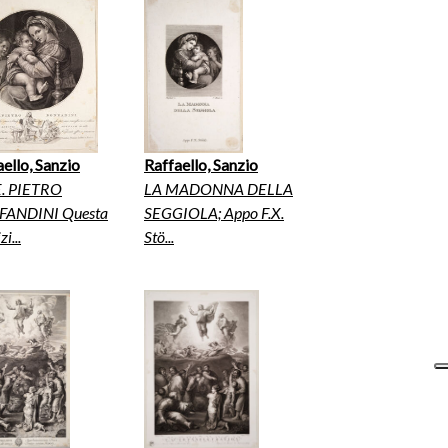
ello, Sanzio
Raffaello, Sanzio
.E. PIETRO
LA MADONNA DELLA
ANDINI Questa
SEGGIOLA; Appo F.X.
i...
Stö...