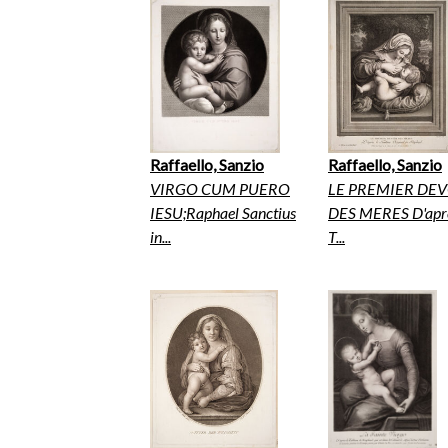
Raffaello, Sanzio
Raffaello, Sanzio
VIRGO CUM PUERO
LE PREMIER DE
IESU;Raphael Sanctius
DES MERES D'aprè
in...
T...