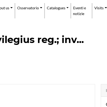
enu
out us
Osservatorio
Catalogues
Eventi e
Visits
incipale
notizie
ilegius reg.; inv...