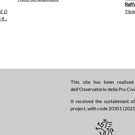
Raffa
E D
Titol
R...
This site has been realise
dell'Osservatorio della Pro Civi
It received the sustainment of
project, with code 20351 (2021.0