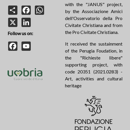
with the "JANUS" project,
Share
Facebook
WhatsApp
by the Associazione Amici
dell'Osservatorio della Pro
X
LinkedIn
Civitate Christiana and from
the Pro Civitate Christiana.
Follow us on:
Facebook
YouTube
It received the sustainment
of the Perugia Foudation, in
the "Richieste libere"
supporting project, with
code 20351 (2021.0283) -
Art, activities and cultural
heritage