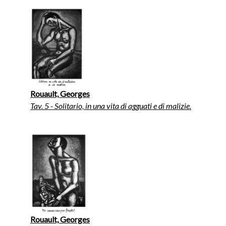
Rouault, Georges
Tav. 5 - Solitario, in una vita di agguati e di malizie.
Rouault, Georges