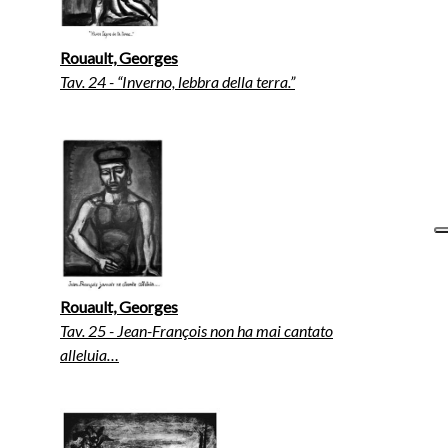
Rouault, Georges
Tav. 24 - “Inverno, lebbra della terra.”
Rouault, Georges
Tav. 25 - Jean-François non ha mai cantato
alleluia…