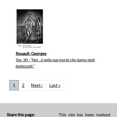
Rouault, Georges
Tav. 30 - “Noi…è nella sua morte che siamo stati
battezzati.”
Pagination
Next page
Last page
1
2
Next ›
Last »
Share this page:
This site has been realised