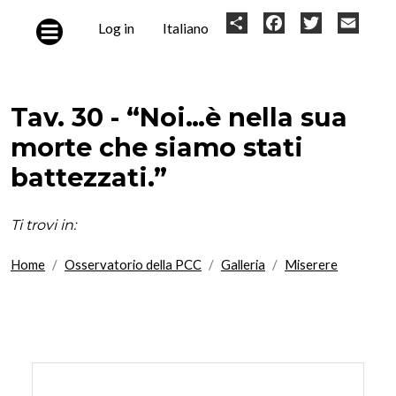
Skip to main content
User
Share
Facebook
Twitter
Email
Log in
Italiano
account
menu
Tav. 30 - “Noi…è nella sua
morte che siamo stati
battezzati.”
Ti trovi in:
Home
Osservatorio della PCC
Galleria
Miserere