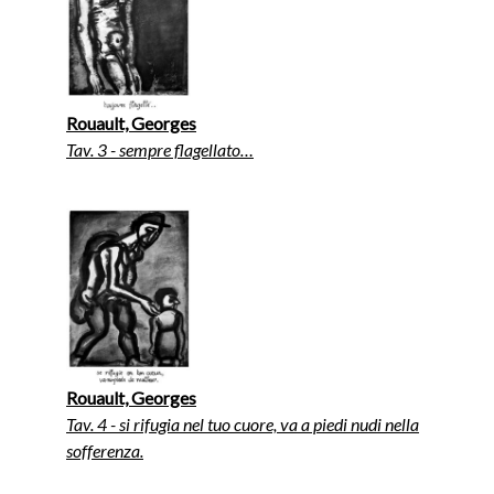
Rouault, Georges
Tav. 3 - sempre flagellato…
Rouault, Georges
Tav. 4 - si rifugia nel tuo cuore, va a piedi nudi nella
sofferenza.