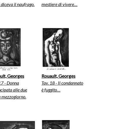
, diceva il naufrago.
mestiere di vivere…
ult, Georges
Rouault, Georges
17 - Donna
Tav. 18 - Il condannato
ipata alle due
è fuggito…
a mezzogiorno.