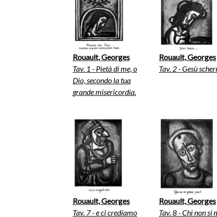
Rouault, Georges
Rouault, Georges
Tav. 1 - Pietà di me, o
Tav. 2 - Gesù scher
Dio, secondo la tua
grande misericordia.
Rouault, Georges
Rouault, Georges
Tav. 7 - e ci crediamo
Tav. 8 - Chi non si 