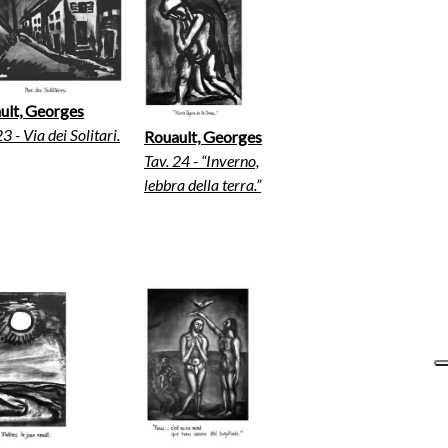
ult, Georges
23 - Via dei Solitari.
Rouault, Georges
Tav. 24 - “Inverno,
lebbra della terra.”