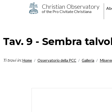
Skip to main content
M
Christian Observatory
Ab
of the Pro Civitate Christiana
pr
Tav. 9 - Sembra talvol
Ti trovi in:
Home
Osservatorio della PCC
Galleria
Misere