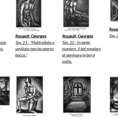
Roua
Tav. 
Rouault, Georges
Rouault, Georges
Gesù
Tav. 21 - “Maltrattato e
Tav. 22 - In tante
to.
umiliato non ha aperto
maniere, il bel mestiere
bocca.”
di seminare in terra
ostile.