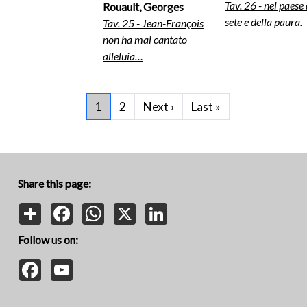
Tav. 26 - nel paese 
Rouault, Georges
sete e della paura.
Tav. 25 - Jean-François
non ha mai cantato
alleluia…
Pagination
Next page
Last page
1
2
Next ›
Last »
Share this page:
Share
Facebook
WhatsApp
X
LinkedIn
Follow us on:
Facebook
YouTube