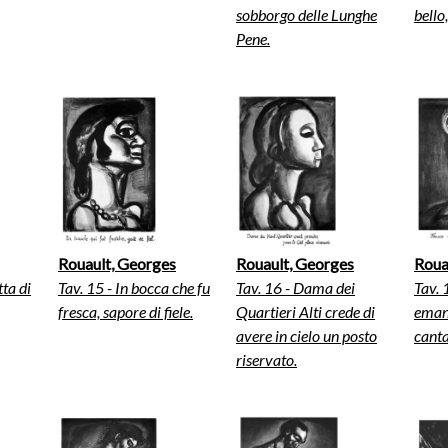
sobborgo delle Lunghe
bello
Pene.
Rouault, Georges
Rouault, Georges
Roua
ta di
Tav. 15 - In bocca che fu
Tav. 16 - Dama dei
Tav. 
fresca, sapore di fiele.
Quartieri Alti crede di
emanc
avere in cielo un posto
cant
riservato.