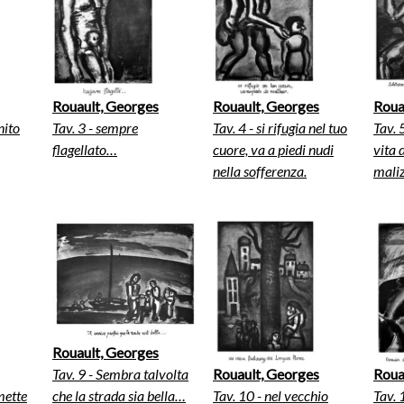
Rouault, Georges
Rouault, Georges
Roua
nito
Tav. 3 - sempre
Tav. 4 - si rifugia nel tuo
Tav. 
flagellato…
cuore, va a piedi nudi
vita 
nella sofferenza.
maliz
Rouault, Georges
Tav. 9 - Sembra talvolta
Rouault, Georges
Roua
mette
che la strada sia bella…
Tav. 10 - nel vecchio
Tav. 