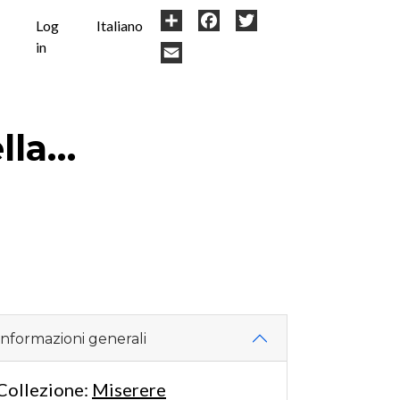
User
Share
Facebook
Twitter
Log
Italiano
in
account
Email
menu
ella…
Informazioni generali
Collezione:
Miserere