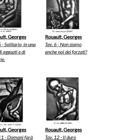
ult, Georges
Rouault, Georges
5 - Solitario, in una
Tav. 6 - Non siamo
di agguati e di
anche noi dei forzati?
ie.
ult, Georges
Rouault, Georges
11 - Domani farà
Tav. 12 - Il duro