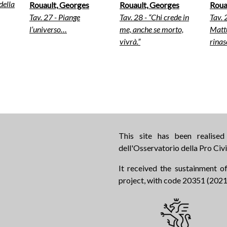
della
Rouault, Georges
Rouault, Georges
Roua
Tav. 27 - Piange
Tav. 28 - “Chi crede in
Tav. 
l’universo…
me, anche se morto,
Mattu
vivrà.”
rinas
This site has been realise
dell'Osservatorio della Pro Civi
It received the sustainment of
project, with code 20351 (2021.0