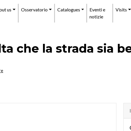
enu
out us
Osservatorio
Catalogues
Eventi e
Visits
incipale
notizie
ta che la strada sia b
re