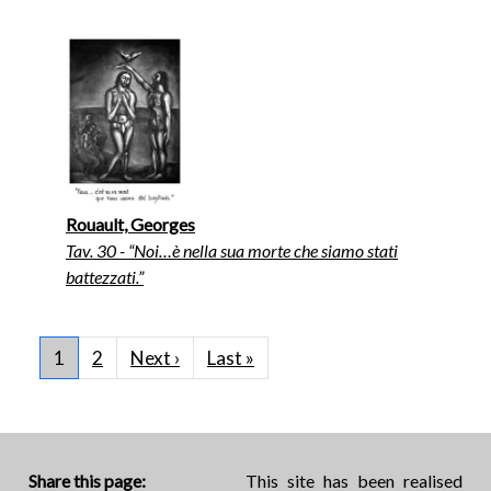
Rouault, Georges
Tav. 30 - “Noi…è nella sua morte che siamo stati
battezzati.”
Pagination
Next page
Last page
1
2
Next ›
Last »
Share this page:
This site has been realised