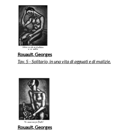
Rouault, Georges
Tav. 5 - Solitario, in una vita di agguati e di malizie.
Rouault, Georges