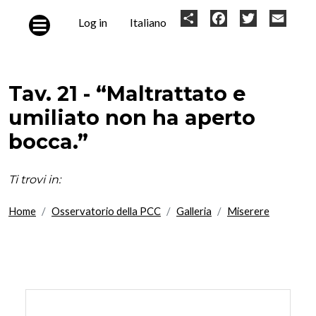
Skip to main content
User
Share
Facebook
Twitter
Email
Log in
Italiano
account
menu
Tav. 21 - “Maltrattato e
umiliato non ha aperto
bocca.”
Ti trovi in:
Home
Osservatorio della PCC
Galleria
Miserere