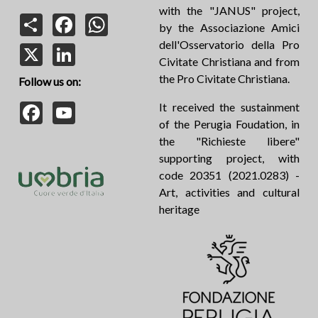
with the "JANUS" project,
Share
Facebook
WhatsApp
by the Associazione Amici
dell'Osservatorio della Pro
X
LinkedIn
Civitate Christiana and from
the Pro Civitate Christiana.
Follow us on:
Facebook
YouTube
It received the sustainment
of the Perugia Foudation, in
the "Richieste libere"
supporting project, with
code 20351 (2021.0283) -
Art, activities and cultural
heritage