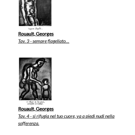
Rouault, Georges
Tav. 3 - sempre flagellato…
Rouault, Georges
Tav. 4 - si rifugia nel tuo cuore, va a piedi nudi nella
sofferenza.