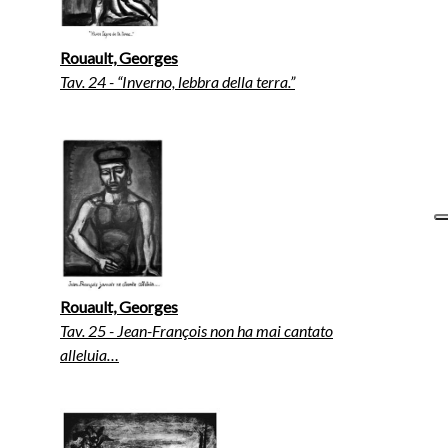
Rouault, Georges
Tav. 24 - “Inverno, lebbra della terra.”
Rouault, Georges
Tav. 25 - Jean-François non ha mai cantato
alleluia…