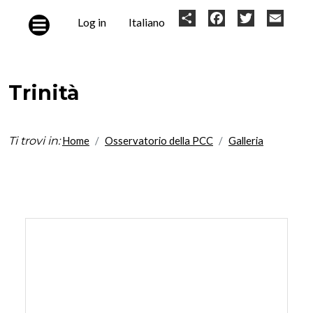
Skip to main content
User
Share
Facebook
Twitter
Email
Log in
Italiano
account
menu
Trinità
Ti trovi in:
Home
Osservatorio della PCC
Galleria