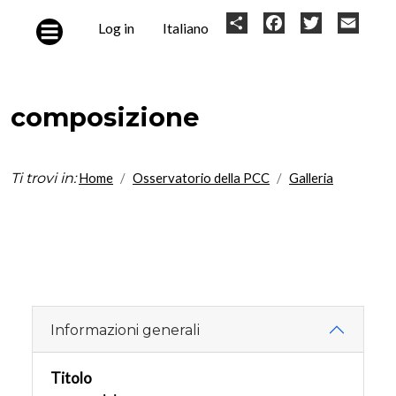
Skip to main content
User
Share
Facebook
Twitter
Email
Log in
Italiano
account
menu
composizione
Ti trovi in:
Home
Osservatorio della PCC
Galleria
Informazioni generali
Titolo