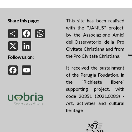
Share this page:
This site has been realised
with the "JANUS" project,
Share
Facebook
WhatsApp
by the Associazione Amici
dell'Osservatorio della Pro
X
LinkedIn
Civitate Christiana and from
the Pro Civitate Christiana.
Follow us on:
Facebook
YouTube
It received the sustainment
of the Perugia Foudation, in
the "Richieste libere"
supporting project, with
code 20351 (2021.0283) -
Art, activities and cultural
heritage