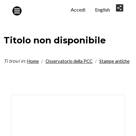
Salta al contenuto principale
User
Share
Accedi
English
account
menu
Titolo non disponibile
Ti trovi in:
Home
Osservatorio della PCC
Stampe antiche