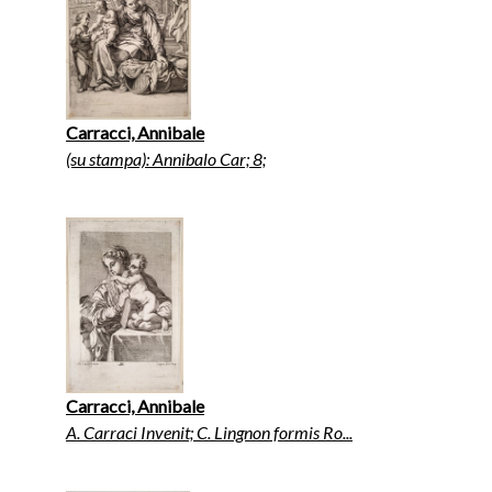
Carracci, Annibale
(su stampa): Annibalo Car; 8;
Carracci, Annibale
A. Carraci Invenit; C. Lingnon formis Ro...