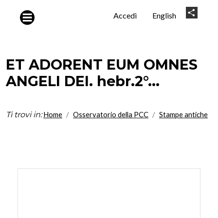
Salta al contenuto principale
User
Share
Accedi
English
account
menu
ET ADORENT EUM OMNES
ANGELI DEI. hebr.2°...
Ti trovi in:
Home
Osservatorio della PCC
Stampe antiche