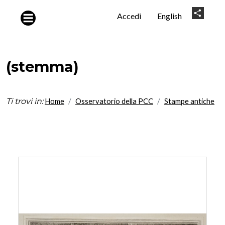
Salta al contenuto principale
User
Share
Accedi
English
account
menu
(stemma)
Ti trovi in:
Home
Osservatorio della PCC
Stampe antiche