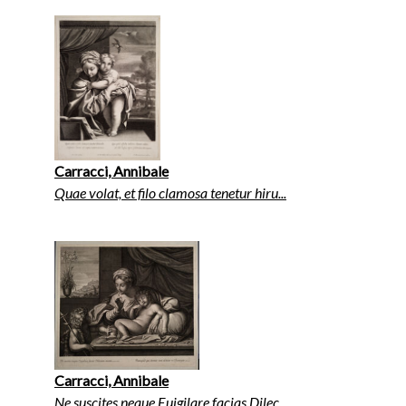
Carracci, Annibale
Quae volat, et filo clamosa tenetur hiru...
Carracci, Annibale
Ne suscites neque Euigilare facias Dilec...