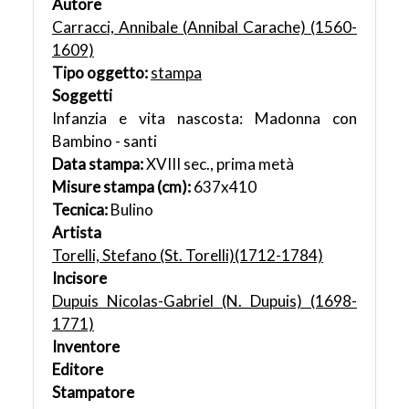
Autore
Carracci, Annibale (Annibal Carache) (1560-
1609)
Tipo oggetto:
stampa
Soggetti
Infanzia e vita nascosta: Madonna con
Bambino - santi
Data stampa:
XVIII sec., prima metà
Misure stampa (cm):
637x410
Tecnica:
Bulino
Artista
Torelli, Stefano (St. Torelli)(1712-1784)
Incisore
Dupuis Nicolas-Gabriel (N. Dupuis) (1698-
1771)
Inventore
Editore
Stampatore