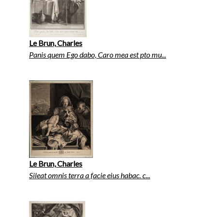
Le Brun, Charles
Panis quem Ego dabo, Caro mea est pto mu...
Le Brun, Charles
Sileat omnis terra a facie eius habac. c...