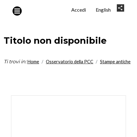
Salta al contenuto principale
User
Share
Accedi
English
account
menu
Titolo non disponibile
Ti trovi in:
Home
Osservatorio della PCC
Stampe antiche