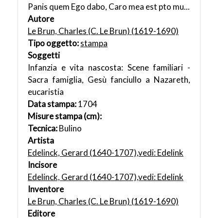
Panis quem Ego dabo, Caro mea est pto mu...
Autore
Le Brun, Charles (C. Le Brun) (1619-1690)
Tipo oggetto:
stampa
Soggetti
Infanzia e vita nascosta: Scene familiari -
Sacra famiglia, Gesù fanciullo a Nazareth,
eucaristia
Data stampa:
1704
Misure stampa (cm):
Tecnica:
Bulino
Artista
Edelinck, Gerard (1640-1707),vedi: Edelink
Incisore
Edelinck, Gerard (1640-1707),vedi: Edelink
Inventore
Le Brun, Charles (C. Le Brun) (1619-1690)
Editore