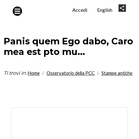
Salta al contenuto principale
User
Share
Accedi
English
account
menu
Panis quem Ego dabo, Caro
mea est pto mu...
Ti trovi in:
Home
Osservatorio della PCC
Stampe antiche