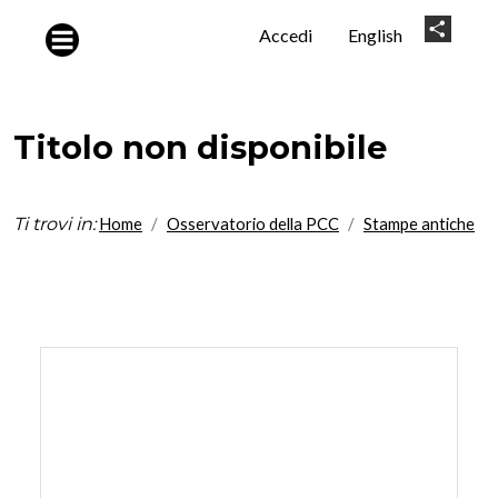
Salta al contenuto principale
User
Share
Accedi
English
account
menu
Titolo non disponibile
Ti trovi in:
Home
Osservatorio della PCC
Stampe antiche