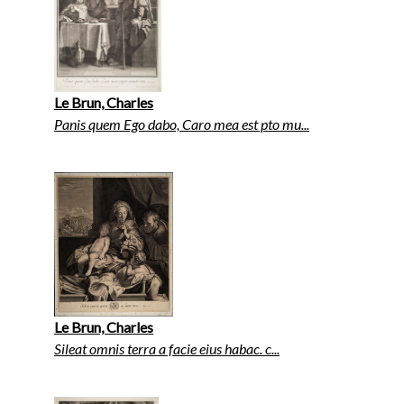
Le Brun, Charles
Panis quem Ego dabo, Caro mea est pto mu...
Le Brun, Charles
Sileat omnis terra a facie eius habac. c...