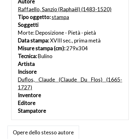
Autore
Raffaello, Sanzio (Raphaël) (1483-1520)
Tipo oggetto:
stampa
Soggetti
Morte: Deposizione - Pietà - pietà
Data stampa:
XVIII sec., prima metà
Misure stampa (cm):
279x304
Tecnica:
Bulino
Artista
Incisore
Duflos, Claude (Claude Du Flos) (1665-
1727)
Inventore
Editore
Stampatore
Opere dello stesso autore