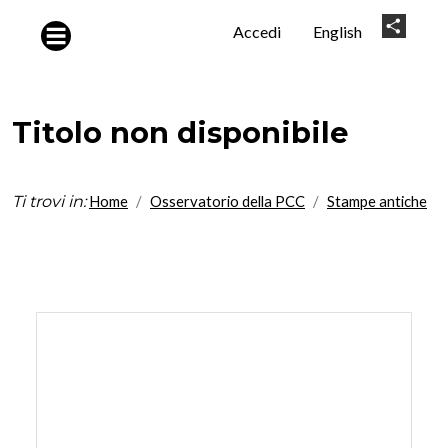
Salta al contenuto principale
User
Share
Accedi
English
account
menu
Titolo non disponibile
Ti trovi in:
Home
Osservatorio della PCC
Stampe antiche