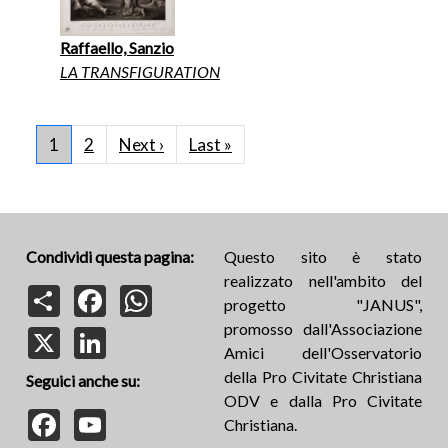
Raffaello, Sanzio
LA TRANSFIGURATION
Paginazione
Pagina successiva
Ultima pagina
1
2
Next ›
Last »
Condividi questa pagina:
Questo sito è stato
realizzato nell'ambito del
Share
Facebook
WhatsApp
progetto "JANUS",
promosso dall'Associazione
X
LinkedIn
Amici dell'Osservatorio
della Pro Civitate Christiana
Seguici anche su:
ODV e dalla Pro Civitate
Facebook
YouTube
Christiana.