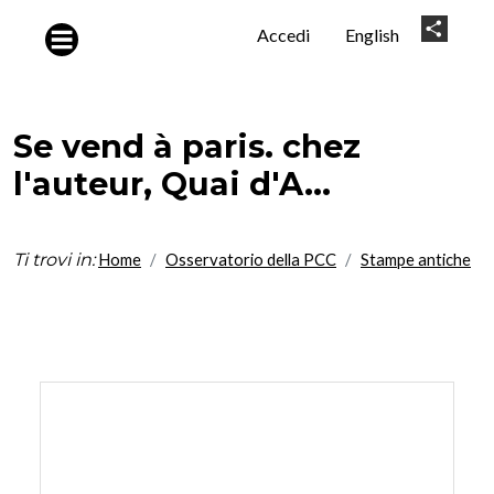
Salta al contenuto principale
User
Share
Accedi
English
account
menu
Se vend à paris. chez
l'auteur, Quai d'A...
Ti trovi in:
Home
Osservatorio della PCC
Stampe antiche