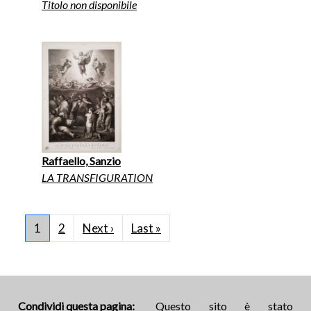
Titolo non disponibile
Raffaello, Sanzio
LA TRANSFIGURATION
Paginazione
Pagina successiva
Ultima pagina
1
2
Next ›
Last »
Condividi questa pagina:
Questo sito è stato