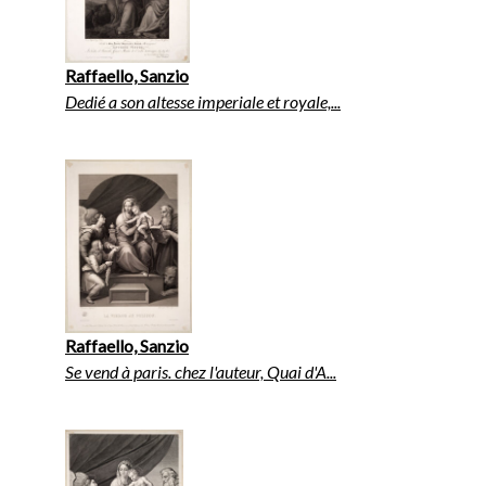
Raffaello, Sanzio
Dedié a son altesse imperiale et royale,...
Raffaello, Sanzio
Se vend à paris. chez l'auteur, Quai d'A...