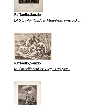
Raffaello, Sanzio
LA S.ta FAMIGLIA, In Mannheim presso D: ...
Raffaello, Sanzio
M. Corneille scul. privilegius reg.; inv...