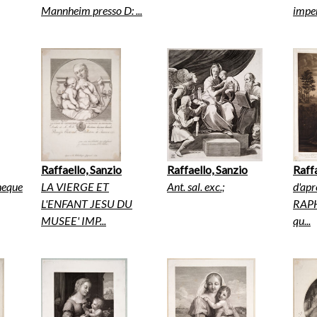
Mannheim presso D: ...
imper
Raffaello, Sanzio
Raffaello, Sanzio
Raffa
theque
LA VIERGE ET
Ant. sal. exc.;
d'apr
L'ENFANT JESU DU
RAP
MUSEE' IMP...
qu...