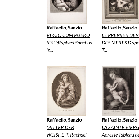
Raffaello, Sanzio
Raffaello, Sanzio
VIRGO CUM PUERO
LE PREMIER DE
IESU;Raphael Sanctius
DES MERES D'aprè
in...
T...
Raffaello, Sanzio
Raffaello, Sanzio
MITTER DER
LA SAINTE VIERG
WEISHEIT; Raphael
Apres le Tableau de 