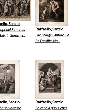
ello, Sanzio
Raffaello, Sanzio
aphael Sanctius
Die heilige Familie. La
 bdx L. Sommer...
St. Famille. Na...
ello, Sanzio
Raffaello, Sanzio
 a son altesse
Se vend à paris. chez