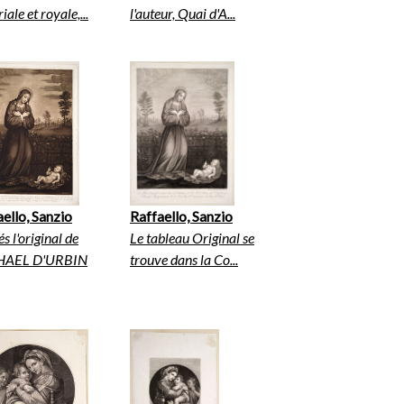
iale et royale,...
l'auteur, Quai d'A...
ello, Sanzio
Raffaello, Sanzio
és l'original de
Le tableau Original se
HAEL D'URBIN
trouve dans la Co...