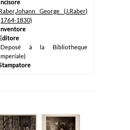
Incisore
Raber,Johann George (J.Raber)
(1764-1830)
Inventore
Editore
(Deposé à la Bibliotheque
Imperiale)
Stampatore