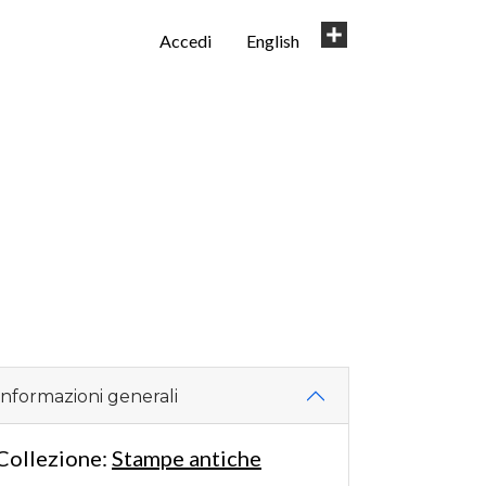
User
Share
Accedi
English
account
menu
Informazioni generali
Collezione:
Stampe antiche