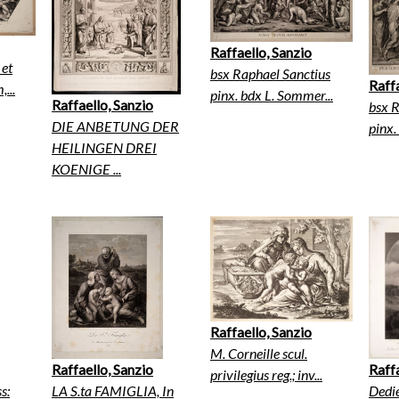
Raffaello, Sanzio
 et
bsx Raphael Sanctius
Raffa
...
pinx. bdx L. Sommer...
Raffaello, Sanzio
bsx R
DIE ANBETUNG DER
pinx.
HEILINGEN DREI
KOENIGE ...
Raffaello, Sanzio
M. Corneille scul.
Raffaello, Sanzio
Raffa
privilegius reg.; inv...
s:
LA S.ta FAMIGLIA, In
Dedié