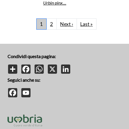
Urbin pinx....
Paginazione
Pagina successiva
Ultima pagina
1
2
Next ›
Last »
Condividi questa pagina:
Share
Facebook
WhatsApp
X
LinkedIn
Seguici anche su:
Facebook
YouTube