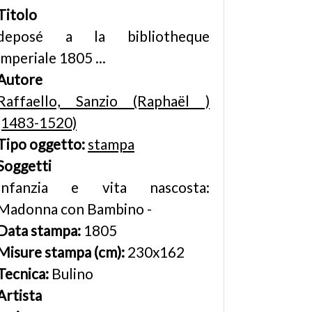
Titolo
deposé a la bibliotheque
imperiale 1805 ...
Autore
Raffaello, Sanzio (Raphaël )
(1483-1520)
Tipo oggetto:
stampa
Soggetti
Infanzia e vita nascosta:
Madonna con Bambino -
Data stampa:
1805
Misure stampa (cm):
230x162
Tecnica:
Bulino
Artista