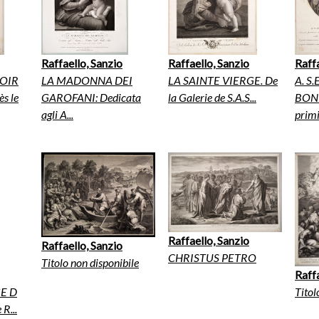
Raffaello, Sanzio
Raffaello, Sanzio
Raffa
VOIR
LA MADONNA DEI
LA SAINTE VIERGE. De
A. S
s le
GAROFANI: Dedicata
la Galerie de S.A.S...
BONF
agli A...
primiz
Raffaello, Sanzio
Raffaello, Sanzio
CHRISTUS PETRO
Titolo non disponibile
Raffa
E D
Titol
R...