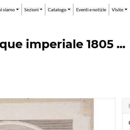
enu
i siamo
Sezioni
Catalogo
Eventi e notizie
Visite
rincipale
que imperiale 1805 ...