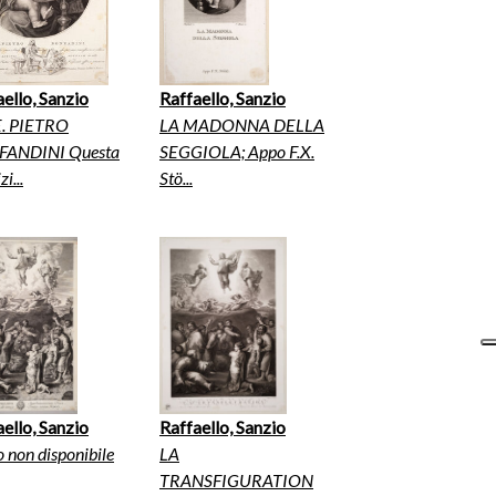
ello, Sanzio
Raffaello, Sanzio
.E. PIETRO
LA MADONNA DELLA
ANDINI Questa
SEGGIOLA; Appo F.X.
i...
Stö...
ello, Sanzio
Raffaello, Sanzio
o non disponibile
LA
TRANSFIGURATION