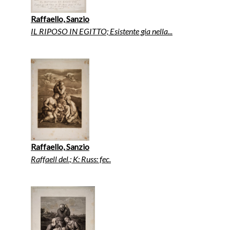
Raffaello, Sanzio
IL RIPOSO IN EGITTO; Esistente gia nella...
Raffaello, Sanzio
Raffaell del.; K: Russ: fec.