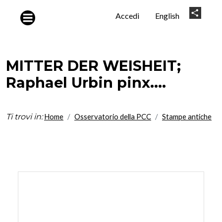
Salta al contenuto principale
User
Share
Accedi
English
account
menu
MITTER DER WEISHEIT;
Raphael Urbin pinx....
Ti trovi in:
Home
Osservatorio della PCC
Stampe antiche