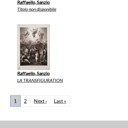
Raffaello, Sanzio
Titolo non disponibile
Raffaello, Sanzio
LA TRANSFIGURATION
Paginazione
Pagina successiva
Ultima pagina
1
2
Next ›
Last »