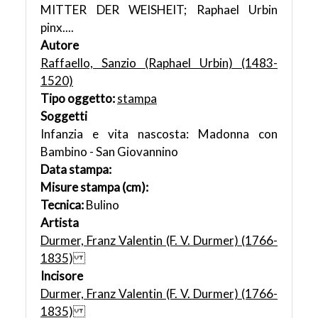
MITTER DER WEISHEIT; Raphael Urbin
pinx....
Autore
Raffaello, Sanzio (Raphael Urbin) (1483-
1520)
Tipo oggetto:
stampa
Soggetti
Infanzia e vita nascosta: Madonna con
Bambino - San Giovannino
Data stampa:
Misure stampa (cm):
Tecnica:
Bulino
Artista
Durmer, Franz Valentin (F. V. Durmer) (1766-
1835)
Incisore
Durmer, Franz Valentin (F. V. Durmer) (1766-
1835)