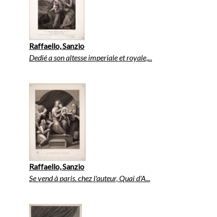
Raffaello, Sanzio
Dedié a son altesse imperiale et royale,...
Raffaello, Sanzio
Se vend à paris. chez l'auteur, Quai d'A...