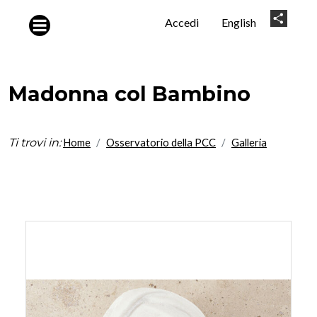
Salta al contenuto principale
User
Share
Accedi
English
account
menu
Madonna col Bambino
Ti trovi in:
Home
Osservatorio della PCC
Galleria