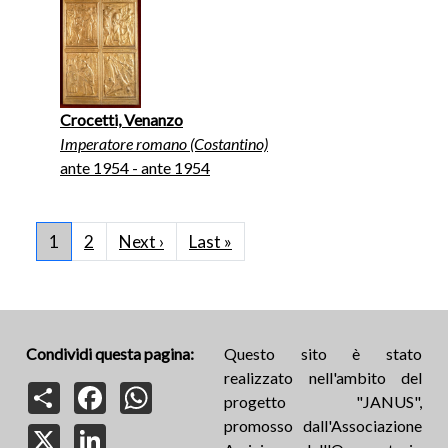
Crocetti, Venanzo
Imperatore romano (Costantino)
ante 1954 - ante 1954
Paginazione
Pagina successiva
Ultima pagina
1
2
Next ›
Last »
Condividi questa pagina:
Questo sito è stato
realizzato nell'ambito del
Share
Facebook
WhatsApp
progetto "JANUS",
promosso dall'Associazione
X
LinkedIn