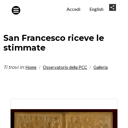
Salta al contenuto principale
User
Share
Accedi
English
account
menu
San Francesco riceve le
stimmate
Ti trovi in:
Home
Osservatorio della PCC
Galleria