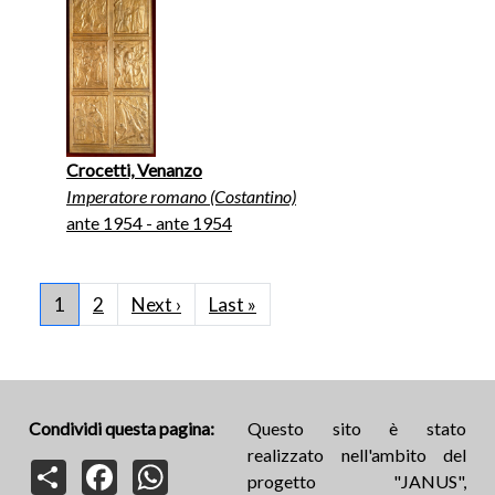
Crocetti, Venanzo
Imperatore romano (Costantino)
ante 1954 - ante 1954
Paginazione
Pagina successiva
Ultima pagina
1
2
Next ›
Last »
Condividi questa pagina:
Questo sito è stato
realizzato nell'ambito del
Share
Facebook
WhatsApp
progetto "JANUS",