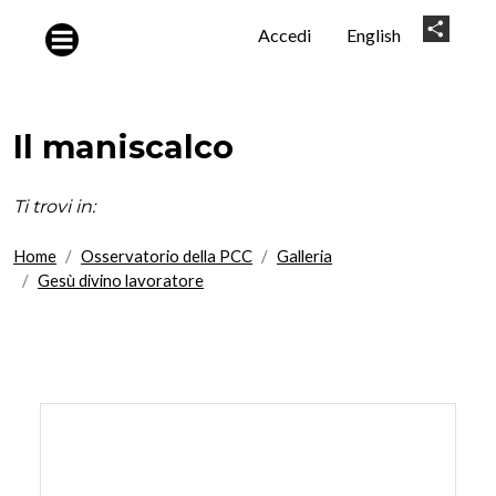
Salta al contenuto principale
User
Share
Accedi
English
account
menu
Il maniscalco
Ti trovi in:
Home
Osservatorio della PCC
Galleria
Gesù divino lavoratore