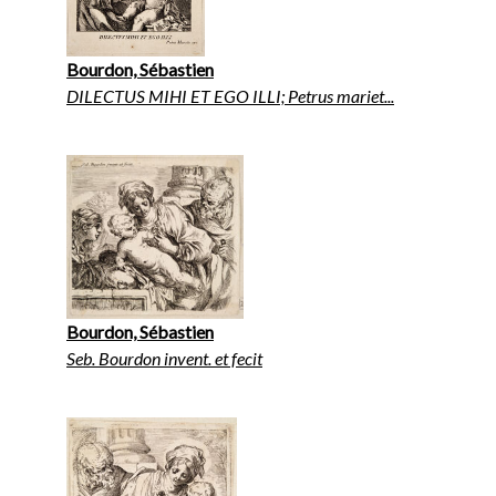
Bourdon, Sébastien
DILECTUS MIHI ET EGO ILLI; Petrus mariet...
Bourdon, Sébastien
Seb. Bourdon invent. et fecit