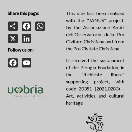
Share this page:
This site has been realised
with the "JANUS" project,
Share
Facebook
WhatsApp
by the Associazione Amici
dell'Osservatorio della Pro
X
LinkedIn
Civitate Christiana and from
the Pro Civitate Christiana.
Follow us on:
Facebook
YouTube
It received the sustainment
of the Perugia Foudation, in
the "Richieste libere"
supporting project, with
code 20351 (2021.0283) -
Art, activities and cultural
heritage