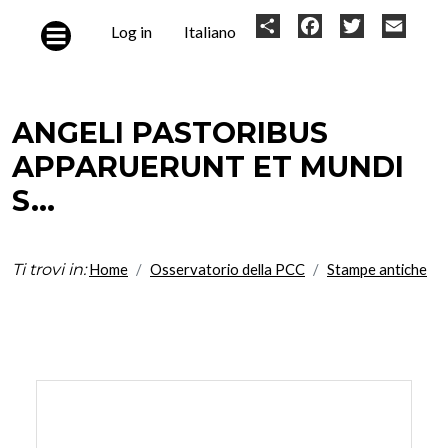
Skip to main content
User
Share
Facebook
Twitter
Email
Log in
Italiano
account
menu
ANGELI PASTORIBUS
APPARUERUNT ET MUNDI
S...
Ti trovi in:
Home
Osservatorio della PCC
Stampe antiche