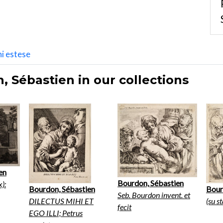
i estese
 Sébastien in our collections
en
Bourdon, Sébastien
x):
Bourdon, Sébastien
Bour
Seb. Bourdon invent. et
DILECTUS MIHI ET
(su s
fecit
EGO ILLI; Petrus