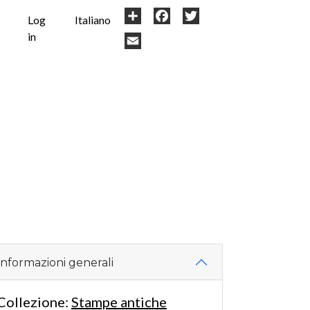
User
Share
Facebook
Twitter
Log
Italiano
in
account
Email
menu
Informazioni generali
Collezione:
Stampe antiche