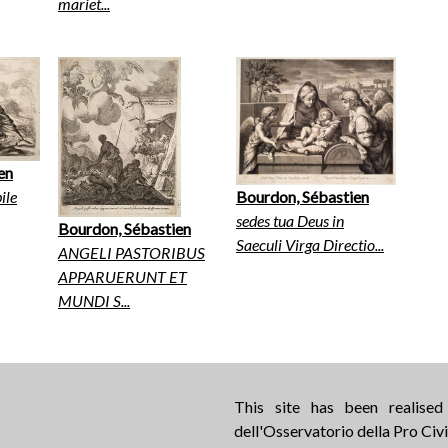
mariet...
en
ile
Bourdon, Sébastien
sedes tua Deus in
Bourdon, Sébastien
Saeculi Virga Directio...
ANGELI PASTORIBUS
APPARUERUNT ET
MUNDI S...
This site has been realise
dell'Osservatorio della Pro Civi