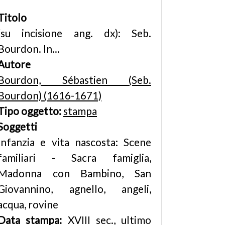
Titolo
(su incisione ang. dx): Seb.
Bourdon. In...
Autore
Bourdon, Sébastien (Seb.
Bourdon) (1616-1671)
Tipo oggetto:
stampa
Soggetti
Infanzia e vita nascosta: Scene
familiari - Sacra famiglia,
Madonna con Bambino, San
Giovannino, agnello, angeli,
acqua, rovine
Data stampa:
XVIII sec., ultimo