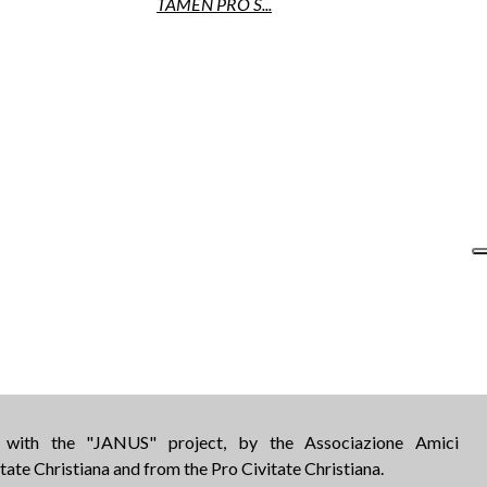
TAMEN PRO S...
d with the "JANUS" project, by the Associazione Amici
tate Christiana and from the Pro Civitate Christiana.