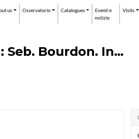
enu
out us
Osservatorio
Catalogues
Eventi e
Visits
incipale
notizie
: Seb. Bourdon. In...