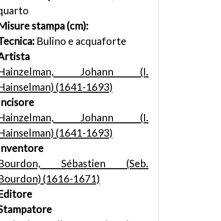
quarto
Misure stampa (cm):
Tecnica:
Bulino e acquaforte
Artista
Hainzelman, Johann (I.
Hainselman) (1641-1693)
Incisore
Hainzelman, Johann (I.
Hainselman) (1641-1693)
Inventore
Bourdon, Sébastien (Seb.
Bourdon) (1616-1671)
Editore
Stampatore