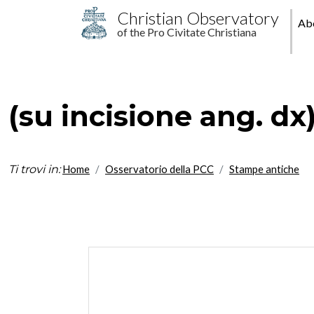
Skip to main content
M
Christian Observatory
Ab
of the Pro Civitate Christiana
pr
(su incisione ang. dx)
Ti trovi in:
Home
Osservatorio della PCC
Stampe antiche