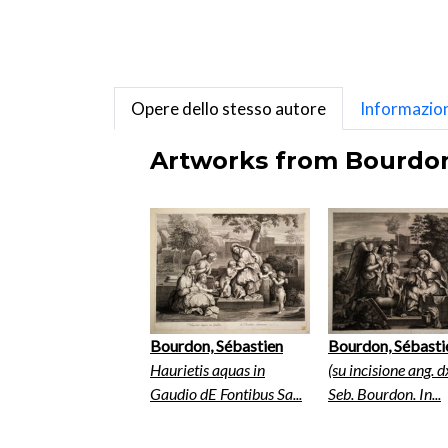
Opere dello stesso autore
Informazion
Artworks from Bourdon,
Bourdon, Sébastien
Bourdon, Sébasti
Haurietis aquas in
(su incisione ang. d
Gaudio dE Fontibus Sa...
Seb. Bourdon. In...