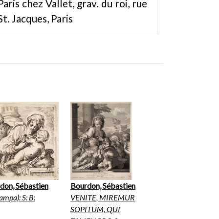
Paris chez Vallet, grav. du roi, rue
St. Jacques, Paris
don, Sébastien
Bourdon, Sébastien
tampa): S: B:
VENITE, MIREMUR
SOPITUM, QUI