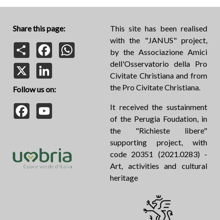
Share this page:
This site has been realised
with the "JANUS" project,
Share
Facebook
WhatsApp
by the Associazione Amici
dell'Osservatorio della Pro
X
LinkedIn
Civitate Christiana and from
the Pro Civitate Christiana.
Follow us on:
Facebook
YouTube
It received the sustainment
of the Perugia Foudation, in
the "Richieste libere"
supporting project, with
code 20351 (2021.0283) -
Art, activities and cultural
heritage