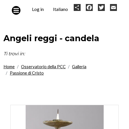
Skip to main content
User
Share
Facebook
Twitter
Email
Log in
Italiano
account
menu
Angeli reggi - candela
Ti trovi in:
Home
Osservatorio della PCC
Galleria
Passione di Cristo