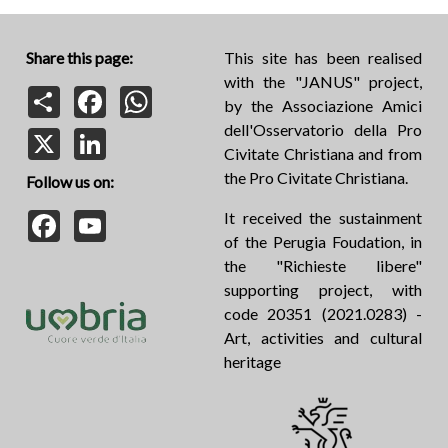
Share this page:
This site has been realised
with the "JANUS" project,
Share
Facebook
WhatsApp
by the Associazione Amici
dell'Osservatorio della Pro
X
LinkedIn
Civitate Christiana and from
the Pro Civitate Christiana.
Follow us on:
Facebook
YouTube
It received the sustainment
of the Perugia Foudation, in
the "Richieste libere"
supporting project, with
code 20351 (2021.0283) -
Art, activities and cultural
heritage