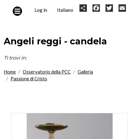
Skip to main content
User
Share
Facebook
Twitter
Email
Log in
Italiano
account
menu
Angeli reggi - candela
Ti trovi in:
Home
Osservatorio della PCC
Galleria
Passione di Cristo