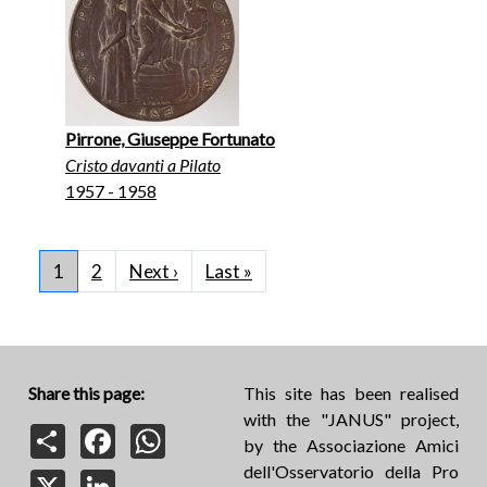
Pirrone, Giuseppe Fortunato
Cristo davanti a Pilato
1957 - 1958
Pagination
Next page
Last page
1
2
Next ›
Last »
Share this page:
This site has been realised
with the "JANUS" project,
Share
Facebook
WhatsApp
by the Associazione Amici
dell'Osservatorio della Pro
X
LinkedIn