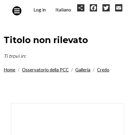
Skip to main content
User
Share
Facebook
Twitter
Email
Log in
Italiano
account
menu
Titolo non rilevato
Ti trovi in:
Home
Osservatorio della PCC
Galleria
Credo