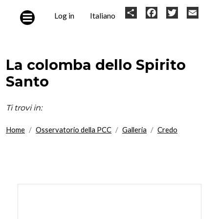
Skip to main content
User
Share
Facebook
Twitter
Email
Log in
Italiano
account
menu
La colomba dello Spirito
Santo
Ti trovi in:
Home
Osservatorio della PCC
Galleria
Credo