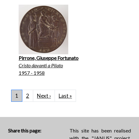
Pirrone, Giuseppe Fortunato
Cristo davanti a Pilato
1957 - 1958
Pagination
Next page
Last page
1
2
Next ›
Last »
Share this page:
This site has been realised
with the "JANUS" project,