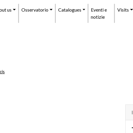
enu
out us
Osservatorio
Catalogues
Eventi e
Visits
incipale
notizie
)
cis