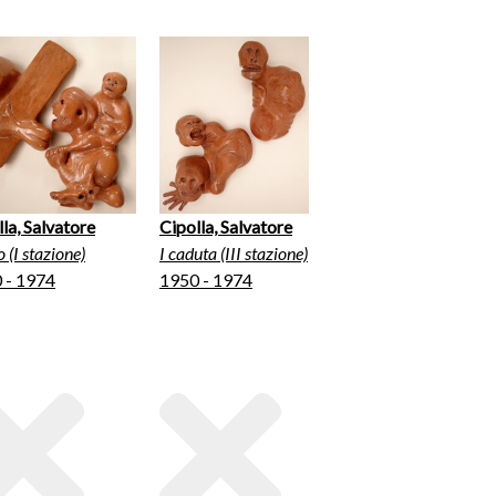
la, Salvatore
Cipolla, Salvatore
o (I stazione)
I caduta (III stazione)
 - 1974
1950 - 1974