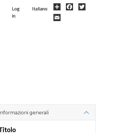
User
Share
Facebook
Twitter
Log
Italiano
in
account
Email
menu
Informazioni generali
Titolo