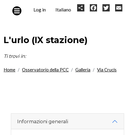
Skip to main content
User
Share
Facebook
Twitter
Email
Log in
Italiano
account
menu
L'urlo (IX stazione)
Ti trovi in:
Home
Osservatorio della PCC
Galleria
Via Crucis
Informazioni generali