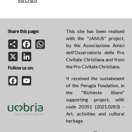
Via Crucis
Share this page:
This site has been realised
with the "JANUS" project,
Share
Facebook
WhatsApp
by the Associazione Amici
dell'Osservatorio della Pro
X
LinkedIn
Civitate Christiana and from
the Pro Civitate Christiana.
Follow us on:
Facebook
YouTube
It received the sustainment
of the Perugia Foudation, in
the "Richieste libere"
supporting project, with
code 20351 (2021.0283) -
Art, activities and cultural
heritage