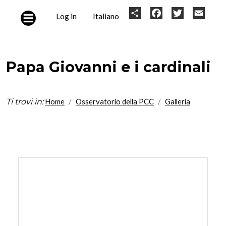
Skip to main content
User
Share
Facebook
Twitter
Email
Log in
Italiano
account
menu
Papa Giovanni e i cardinali
Ti trovi in:
Home
Osservatorio della PCC
Galleria