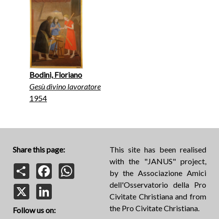
Bodini, Floriano
Gesù divino lavoratore
1954
Share this page:
This site has been realised
with the "JANUS" project,
Share
Facebook
WhatsApp
by the Associazione Amici
dell'Osservatorio della Pro
X
LinkedIn
Civitate Christiana and from
the Pro Civitate Christiana.
Follow us on: