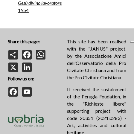
Gesù divino lavoratore
1954
Share this page:
This site has been realised
with the "JANUS" project,
Share
Facebook
WhatsApp
by the Associazione Amici
dell'Osservatorio della Pro
X
LinkedIn
Civitate Christiana and from
the Pro Civitate Christiana.
Follow us on:
Facebook
YouTube
It received the sustainment
of the Perugia Foudation, in
the "Richieste libere"
supporting project, with
code 20351 (2021.0283) -
Art, activities and cultural
heritage