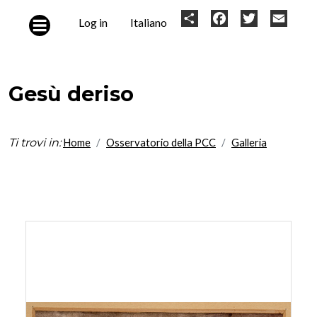
Skip to main content
User
Share
Facebook
Twitter
Email
Log in
Italiano
account
menu
Gesù deriso
Ti trovi in:
Home
Osservatorio della PCC
Galleria