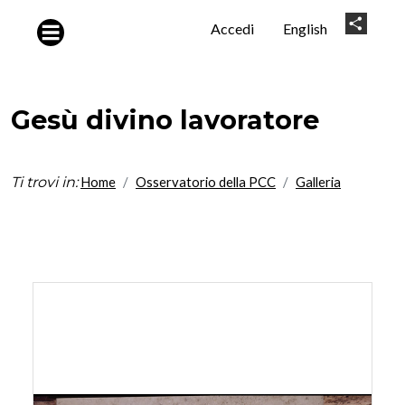
Salta al contenuto principale
User
Share
Accedi
English
account
menu
Gesù divino lavoratore
Ti trovi in:
Home
Osservatorio della PCC
Galleria